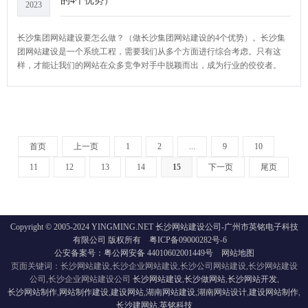
的4个优势）
2023
长沙集团网站建设要怎么做？（做长沙集团网站建设的4个优势）。长沙集
团网站建设是一个系统工程，需要我们从多个方面进行综合考虑。只有这
样，才能让我们的网站在众多竞争对手中脱颖而出，成为行业的佼佼者。
YCMS网站系统小编给大家介绍一下长沙集团网站建设要怎么做？
首页
上一页
1
2
...
9
10
11
12
13
14
15
下一页
尾页
Copyright © 2005-2024 YINGMING.NET 长沙网站建设公司-广州市英铭电子科技
有限公司 版权所有
粤ICP备09000282号-6
公安备案号：粤公网安备 44010602001449号
网站地图
页面关键词：长沙网站建设,长沙企业网站建设,长沙公司网站建设,长沙网站建设
公司,长沙企业网站建设公司
长沙网站建设
,
长沙做网站
,
长沙网站开发
,
长沙网站制作
,
网站制作建设
,
建设网站
,
湖南网站建设
,
湖南网站设计
,
建设网站制作
,
长沙建网站
,
英铭科技